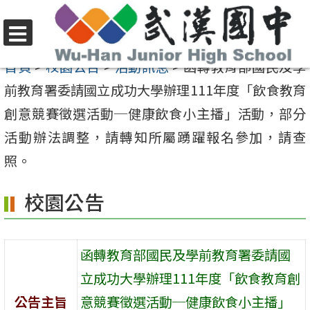
跳
至
選
主
首頁
>
校園公告
>
活動訊息
>
函轉教育部國民及學
單
要
前教育署委請國立成功大學辦理111年度「飲食教育
內
創意競賽徵選活動─健康飲食小主播」活動，部分
容
活動辦法調整，請轉知所屬踴躍報名參加，請查
區
照。
校園公告
函轉教育部國民及學前教育署委請國
立成功大學辦理111年度「飲食教育創
公告主旨
意競賽徵選活動─健康飲食小主播」