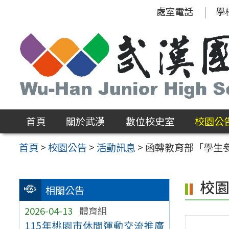
跳
處室電話
學
至
主
要
內
容
區
首頁
關於武漢
數位校史室
校園公
首頁
>
校園公告
>
活動訊息
>
函轉教育部「學生參
校
相關公告
2026-04-13
體育組
115年桃園市休閒運動交流推廣