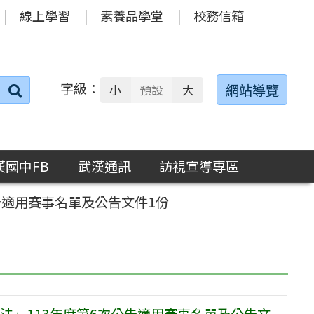
線上學習
素養品學堂
校務信箱
字級：
送出
網站導覽
小
預設
大
搜
尋：
漢國中FB
武漢通訊
訪視宣導專區
告適用賽事名單及公告文件1份
法」113年度第6次公告適用賽事名單及公告文