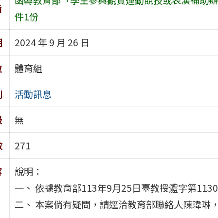
旨
件1份
期
2024 年 9 月 26 日
位
體育組
別
活動訊息
級
無
數
271
容
說明：
一、 依據教育部113年9月25日臺教授體字第1130
二、 本案倘有疑問，請逕洽教育部聯絡人陳瑋琳，電話