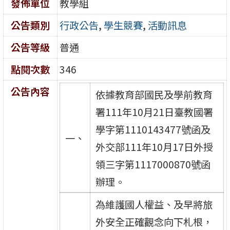
發佈單位
教學組
公告類別
行政公告
,
學生競賽
,
活動訊息
公告等級
普通
點閱次數
346
公告內容
依據教育部國民及學前教育
署111年10月21日臺教國署
學字第1110143477號函及
一、
外交部111年10月17日外授
領三字第1117000870號函
辦理。
為維護國人權益、及早將旅
外安全正確觀念向下札根，