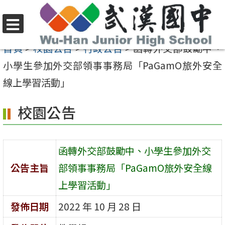
跳
至
選
主
首頁
>
校園公告
>
行政公告
>
函轉外交部鼓勵中、
單
要
小學生參加外交部領事事務局「PaGamO旅外安全
內
線上學習活動」
容
校園公告
區
函轉外交部鼓勵中、小學生參加外交
公告主旨
部領事事務局「PaGamO旅外安全線
上學習活動」
發佈日期
2022 年 10 月 28 日