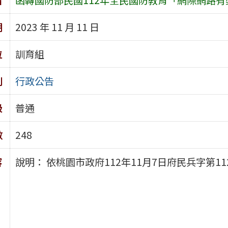
期
2023 年 11 月 11 日
位
訓育組
別
行政公告
級
普通
數
248
容
說明： 依桃園市政府112年11月7日府民兵字第112