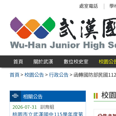
跳
處室電話
學
至
主
要
內
容
區
首頁
關於武漢
數位校史室
校園公
首頁
>
校園公告
>
行政公告
>
函轉國防部民國1
校
相關公告
2026-07-31
訓育組
桃園市立武漢國中115學年度第
公告主