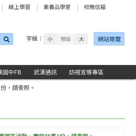
線上學習
素養品學堂
校務信箱
字級：
送出
網站導覽
小
預設
大
搜
尋：
漢國中FB
武漢通訊
訪視宣導專區
1份，請查照。
有獎徵答活動」實施計畫1份，請查照。