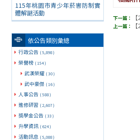
115年桃園市青少年菸害防制實
體解謎活動
【2
【2
依公告類別彙總
行政公告
( 5,898 )
榮譽榜
( 154 )
武漢榮耀
( 30 )
武中豪傑
( 16 )
人事公告
( 588 )
進修研習
( 2,607 )
獎學金公告
( 33 )
升學資訊
( 624 )
活動訊息
( 5,088 )