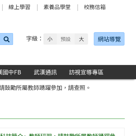
線上學習
素養品學堂
校務信箱
字級：
送出
網站導覽
小
預設
大
搜
尋：
漢國中FB
武漢通訊
訪視宣導專區
請鼓勵所屬教師踴躍參加，請查照。
科技簡介」教師研習，請鼓勵所屬教師踴躍參