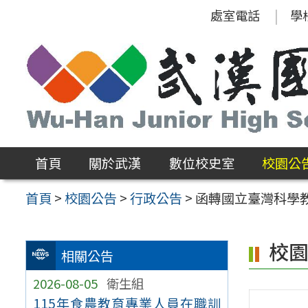
跳
處室電話
學
至
主
要
內
容
區
首頁
關於武漢
數位校史室
校園公
首頁
>
校園公告
>
行政公告
>
函轉國立臺灣科學
校
相關公告
2026-08-05
衛生組
115年食農教育專業人員在職訓