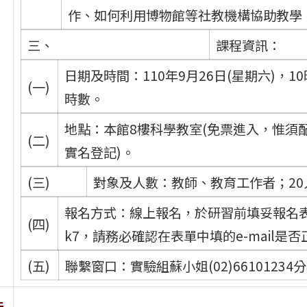
作、如何利用博物館等社教機構協助教學
三、
課程資訊：
日期及時間：110年9月26日(星期六)，
(一)
時數。
地點：本館8樓科學教室(免票進入，惟須
(二)
實名登記)。
(三)
對象及人數：教師、教育工作者；20
報名方式：線上報名，於研習前填妥報名表單：http
(四)
k7，請務必確認在表單中填的e-mail是
(五)
聯繫窗口：實驗組蘇小姐(02)66101234分機169
件