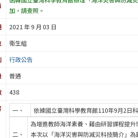
旨
加，請查照。
期
2021 年 9 月 03 日
位
衛生組
別
行政公告
級
普通
數
438
容
一、
依據國立臺灣科學教育館110年9月2日科實
為增進教師海洋素養、藉由研習課程提升
二、
本次以「海洋災害與防減災科技簡介」為