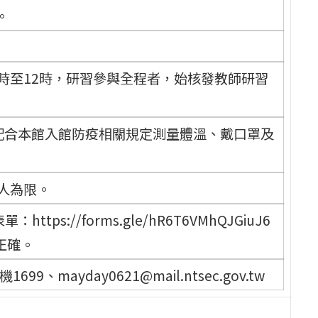
。
10時至12時，研習參與全程者，始核發教師研習
配合本館入館防疫相關規定測量體溫、戴口罩及
人為限。
s://forms.gle/hR6T6VMhQJGiuJ6
否正確。
9、mayday0621@mail.ntsec.gov.tw