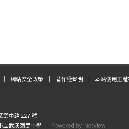
網站安全政策
著作權聲明
本站使用正體
武中路 227 號
市立武漢國民中學
| Powered by
NetView