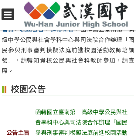
跳
至
選
主
首頁
>
校園公告
>
進修研習
>
函轉國立臺南第一高
單
要
級中學公民與社會學科中心與司法院合作辦理「國
內
民參與刑事審判模擬法庭前進校園活動教師培訓
容
營」，請轉知貴校公民與社會科教師參加，請查
區
照。
校園公告
函轉國立臺南第一高級中學公民與社
會學科中心與司法院合作辦理「國民
公告主旨
參與刑事審判模擬法庭前進校園活動