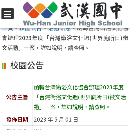
跳
至
選
主
首頁
>
校園公告
>
活動訊息
>
函轉台灣衛浴文化協
單
要
會辦理2023年度「台灣衛浴文化週(世界廁所日)徵
內
文活動」一案，詳如說明，請查照。
容
校園公告
區
函轉台灣衛浴文化協會辦理2023年度
公告主旨
「台灣衛浴文化週(世界廁所日)徵文活
動」一案，詳如說明，請查照。
發佈日期
2023 年 5 月 01 日