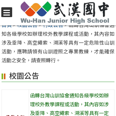
跳
至
選
主
首頁
>
校園公告
>
行政公告
>
函轉台灣山訓協會通
單
要
知各級學校如辦理校外教學課程或活動，其內容如
內
涉及垂降、高空繩索、溯溪等具有一定危險性山訓
容
活動，應聘請領有山訓證照之專業教練，才能確保
區
活動之安全，請查照轉行。
校園公告
函轉台灣山訓協會通知各級學校如辦
理校外教學課程或活動，其內容如涉
及垂降、高空繩索、溯溪等具有一定