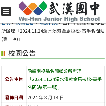
跳
至
選
主
首頁
>
校園公告
>
活動訊息
>
函轉南投縣名間鄉公
單
要
所辦理「2024.11.24濁水溪紫金馬拉松-高手名間站
內
(第一場)」
容
校園公告
區
函轉南投縣名間鄉公所辦理
公告主旨
「2024.11.24濁水溪紫金馬拉松-高手
名間站(第一場)」
發佈日期
2024 年 8 月 14 日