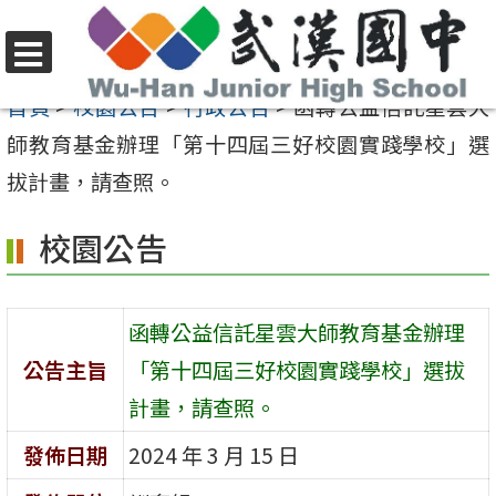
跳
至
選
主
首頁
>
校園公告
>
行政公告
>
函轉公益信託星雲大
單
要
師教育基金辦理「第十四屆三好校園實踐學校」選
內
拔計畫，請查照。
容
校園公告
區
函轉公益信託星雲大師教育基金辦理
公告主旨
「第十四屆三好校園實踐學校」選拔
計畫，請查照。
發佈日期
2024 年 3 月 15 日