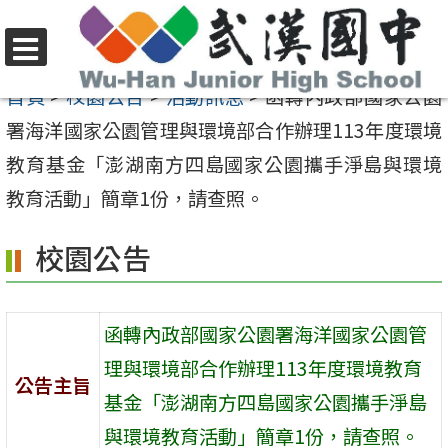
跳
至
選
主
首頁
>
校園公告
>
活動訊息
>
函轉內政部國家公園
單
要
署海洋國家公園管理與環境部合作辦理113年度環境
內
教育基金「澎湖南方四島國家公園攜手淨島與環境
容
教育活動」簡章1份，請查照。
區
校園公告
函轉內政部國家公園署海洋國家公園管
理與環境部合作辦理113年度環境教育
公告主旨
基金「澎湖南方四島國家公園攜手淨島
與環境教育活動」簡章1份，請查照。