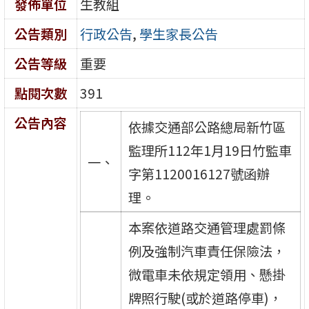
發佈單位
生教組
公告類別
行政公告
,
學生家長公告
公告等級
重要
點閱次數
391
公告內容
依據交通部公路總局新竹區
監理所112年1月19日竹監車
一、
字第1120016127號函辦
理。
本案依道路交通管理處罰條
例及強制汽車責任保險法，
微電車未依規定領用、懸掛
牌照行駛(或於道路停車)，