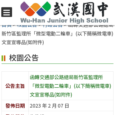
跳
至
選
主
首頁
>
校園公告
>
行政公告
>
函轉交通部公路總局
單
要
新竹區監理所「微型電動二輪車」(以下簡稱微電車)
內
文宣宣導品(如附件)
容
校園公告
區
函轉交通部公路總局新竹區監理所
公告主旨
「微型電動二輪車」(以下簡稱微電車)
文宣宣導品(如附件)
發佈日期
2023 年 2 月 07 日