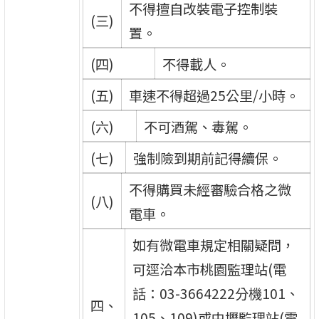
不得擅自改裝電子控制裝
(三)
置。
(四)
不得載人。
(五)
車速不得超過25公里/小時。
(六)
不可酒駕、毒駕。
(七)
強制險到期前記得續保。
不得購買未經審驗合格之微
(八)
電車。
如有微電車規定相關疑問，
可逕洽本市桃園監理站(電
話：03-3664222分機101、
四、
105、109)或中壢監理站(電