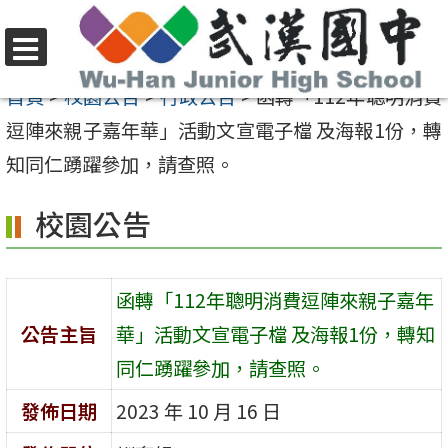
跳
至
選
主
首頁
>
校園公告
>
行政公告
>
函轉「112年聰明消費
單
要
逗陣來親子嘉年華」活動文宣電子檔 及海報1份，轉
內
知同仁踴躍參加，請查照。
容
校園公告
區
函轉「112年聰明消費逗陣來親子嘉年
公告主旨
華」活動文宣電子檔 及海報1份，轉知
同仁踴躍參加，請查照。
發佈日期
2023 年 10 月 16 日