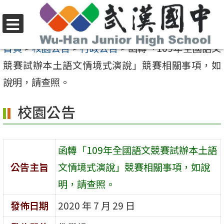
跳
至
選
主
首頁
>
校園公告
>
行政公告
>
函轉「109年全國語文
單
要
競賽試辦本土語文情境式演說」競賽相關事項，如
內
說明，請查照。
容
校園公告
區
函轉「109年全國語文競賽試辦本土語
公告主旨
文情境式演說」競賽相關事項，如說
明，請查照。
發佈日期
2020 年 7 月 29 日