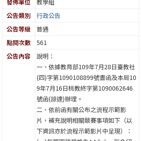
發佈單位
教學組
公告類別
行政公告
公告等級
普通
點閱次數
561
公告內容
說明：
一、依據教育部109年7月28日臺教社
(四)字第1090108899號書函及本局10
9年7月16日桃教終字第1090062646
號函(諒達)辦理。
二、依前函有關公布之流程示範影
片，補充說明相關競賽事項如下（以
下資訊亦於流程示範影片中呈現）：