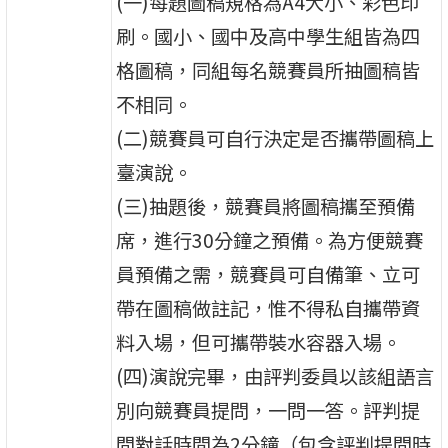
(一)每題圖稿規格為A4大小、彩色印
刷。國小、國中及高中學生組皆為四
格圖稿，同組每名競賽員所抽圖稿皆
不相同。
(二)競賽員可自行決定是否攜帶圖稿上
臺演說。
(三)抽題後，競賽員將圖稿攜至預備
席，進行30分鐘之預備。為方便競賽
員預備之需，競賽員可自備筆、立可
帶在圖稿做註記，惟不得私自攜帶資
料入場，但可攜帶裝水容器入場。
(四)演說完畢，由評判委員以該組語言
別向競賽員提問，一問一答。評判提
問對話時間為2分鐘（包含評判提問時