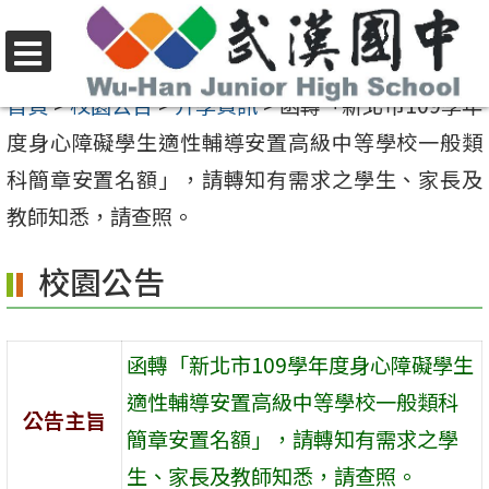
跳
至
選
主
首頁
>
校園公告
>
升學資訊
>
函轉「新北市109學年
單
要
度身心障礙學生適性輔導安置高級中等學校一般類
內
科簡章安置名額」，請轉知有需求之學生、家長及
容
教師知悉，請查照。
區
校園公告
函轉「新北市109學年度身心障礙學生
適性輔導安置高級中等學校一般類科
公告主旨
簡章安置名額」，請轉知有需求之學
生、家長及教師知悉，請查照。