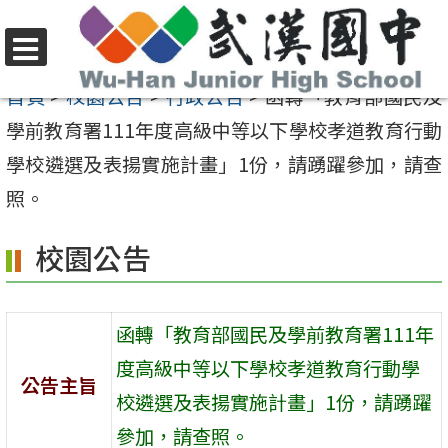
跳
至
選
主
首頁
>
校園公告
>
行政公告
>
函轉「教育部國民及
單
要
學前教育署111年度高級中等以下學校孝道教育行動
內
學校遴選及表揚實施計畫」1份，請踴躍參加，請查
容
照。
區
校園公告
函轉「教育部國民及學前教育署111年
度高級中等以下學校孝道教育行動學
公告主旨
校遴選及表揚實施計畫」1份，請踴躍
參加，請查照。