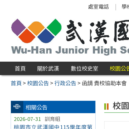
跳
處室電話
學
至
主
要
內
容
區
首頁
關於武漢
數位校史室
校園公
首頁
>
校園公告
>
行政公告
>
函請 貴校協助本會
校
相關公告
2026-07-31
訓育組
桃園市立武漢國中115學年度第