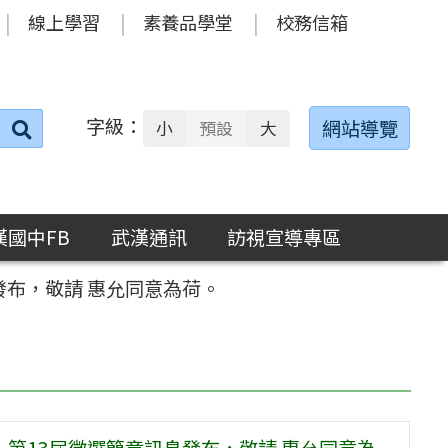
線上學習
素養品學堂
校務信箱
字級：
送出
網站導覽
小
預設
大
搜
尋：
漢國中FB
武漢通訊
訪視宣導專區
發布，敬請 惠允同意為荷。
」第13屆徵選簡章訊息發布，敬請 惠允同意為