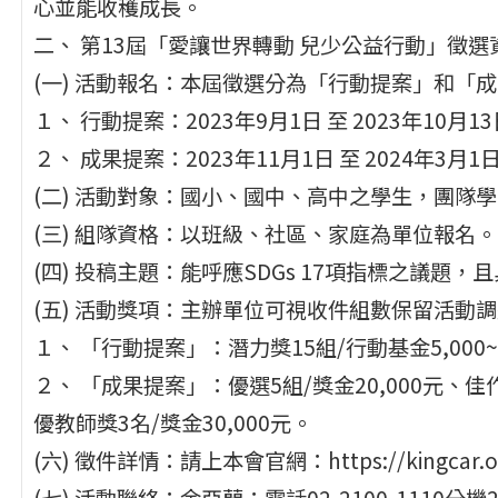
心並能收穫成長。
二、 第13屆「愛讓世界轉動 兒少公益行動」徵選
(一) 活動報名：本屆徵選分為「行動提案」和「
１、 行動提案：2023年9月1日 至 2023年10月1
２、 成果提案：2023年11月1日 至 2024年3月1
(二) 活動對象：國小、國中、高中之學生，團隊學
(三) 組隊資格：以班級、社區、家庭為單位報名。
(四) 投稿主題：能呼應SDGs 17項指標之議題
(五) 活動獎項：主辦單位可視收件組數保留活動
１、 「行動提案」：潛力獎15組/行動基金5,000~1
２、 「成果提案」：優選5組/獎金20,000元、佳作
優教師獎3名/獎金30,000元。
(六) 徵件詳情：請上本會官網：https://kingca
(七) 活動聯絡：余亞蘭；電話02-2100-1110分機205