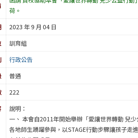
旨
荷。
期
2023 年 9 月 04 日
位
訓育組
別
行政公告
級
普通
數
222
容
說明：
一、 本會自2011年開始舉辦「愛讓世界轉動 
各地師生踴躍參與，以STAGE行動步驟讓孩子走