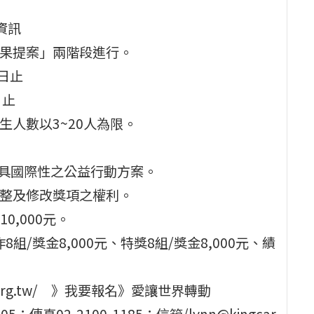
資訊
成果提案」兩階段進行。
3日止
日止
生人數以3~20人為限。
，且具國際性之公益行動方案。
調整及修改獎項之權利。
0,000元。
8組/獎金8,000元、特獎8組/獎金8,000元、績
r.org.tw/ 》我要報名》愛讓世界轉動
；傳真02-2100-1185；信箱/lynn@kingcar.