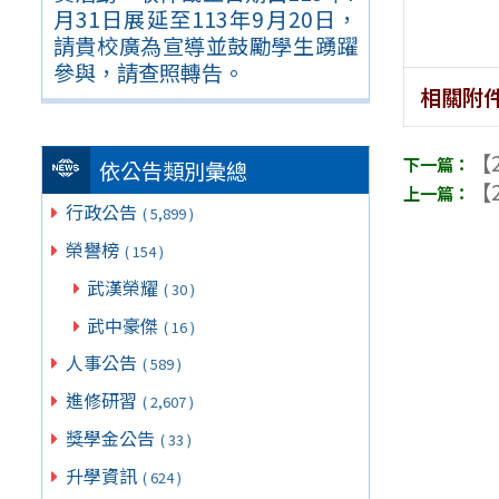
月31日展延至113年9月20日，
請貴校廣為宣導並鼓勵學生踴躍
參與，請查照轉告。
相關附
【2
依公告類別彙總
【2
行政公告
( 5,899 )
榮譽榜
( 154 )
武漢榮耀
( 30 )
武中豪傑
( 16 )
人事公告
( 589 )
進修研習
( 2,607 )
獎學金公告
( 33 )
升學資訊
( 624 )