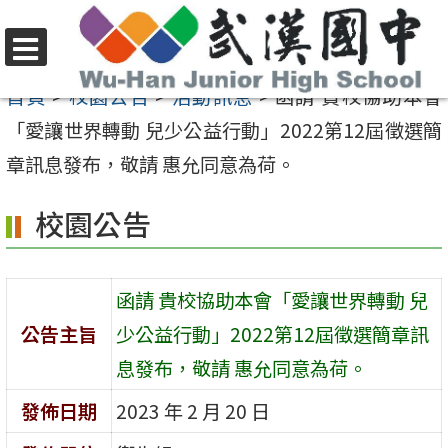
跳
至
選
主
首頁
>
校園公告
>
活動訊息
>
函請 貴校協助本會
單
要
「愛讓世界轉動 兒少公益行動」2022第12屆徵選簡
內
章訊息發布，敬請 惠允同意為荷。
容
校園公告
區
函請 貴校協助本會「愛讓世界轉動 兒
公告主旨
少公益行動」2022第12屆徵選簡章訊
息發布，敬請 惠允同意為荷。
發佈日期
2023 年 2 月 20 日