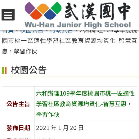
跳
至
選
主
首頁
>
校園公告
>
行政公告
>
六和辦理109學年度桃
單
要
園市桃一區適性學習社區教育資源均質化-智慧互
內
惠，學習作伙
容
校園公告
區
六和辦理109學年度桃園市桃一區適性
公告主旨
學習社區教育資源均質化-智慧互惠，
學習作伙
發佈日期
2021 年 1 月 20 日