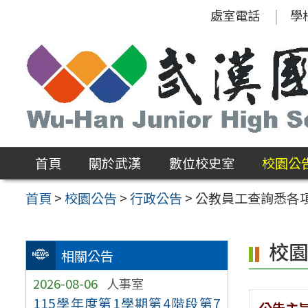
跳
處室電話
學
至
主
要
內
容
區
首頁
關於武漢
數位校史室
校園公
首頁
>
校園公告
>
行政公告
>
公教員工查詢悉各
校
相關公告
2026-08-06
人事室
115學年度第1學期第4階段第7
公告主