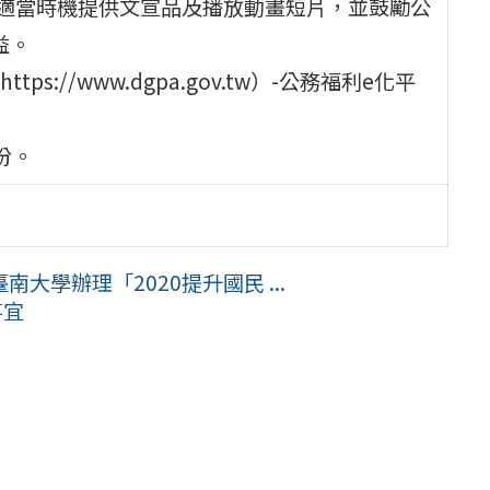
擇適當時機提供文宣品及播放動畫短片，並鼓勵公
益。
//www.dgpa.gov.tw）-公務福利e化平
份。
學辦理「2020提升國民 ...
事宜