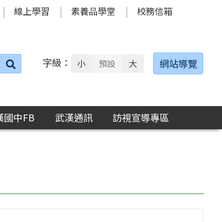
線上學習
素養品學堂
校務信箱
字級：
送出
網站導覽
小
預設
大
搜
尋：
漢國中FB
武漢通訊
訪視宣導專區