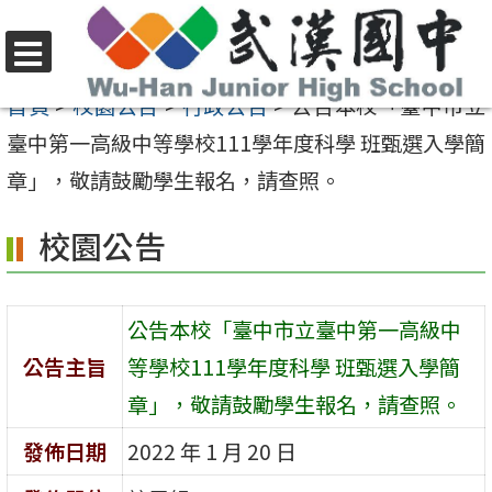
跳
至
選
主
首頁
>
校園公告
>
行政公告
>
公告本校「臺中市立
單
要
臺中第一高級中等學校111學年度科學 班甄選入學簡
內
章」，敬請鼓勵學生報名，請查照。
容
校園公告
區
公告本校「臺中市立臺中第一高級中
公告主旨
等學校111學年度科學 班甄選入學簡
章」，敬請鼓勵學生報名，請查照。
發佈日期
2022 年 1 月 20 日