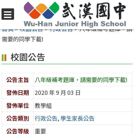
跳
至
選
主
首頁
>
校園公告
>
行政公告
>
八年級補考題庫，請
單
要
需要的同學下載!
內
校園公告
容
區
公告主旨
八年級補考題庫，請需要的同學下載!
發佈日期
2020 年 9 月 03 日
發佈單位
教學組
公告類別
行政公告
,
學生家長公告
公告等級
重要