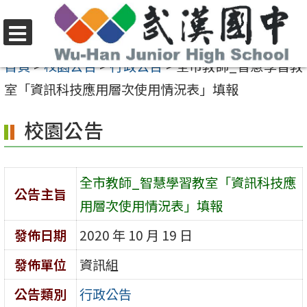
跳
至
選
主
首頁
>
校園公告
>
行政公告
>
全市教師_智慧學習教
單
要
室「資訊科技應用層次使用情況表」填報
內
校園公告
容
區
全市教師_智慧學習教室「資訊科技應
公告主旨
用層次使用情況表」填報
發佈日期
2020 年 10 月 19 日
發佈單位
資訊組
公告類別
行政公告