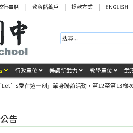
校行事曆
教育儲蓄戶
捐款方式
ENGLISH
告
行政單位
樂讀新武力
教學單位
武
「Let’s愛在這一刻」單身聯誼活動，第12至第13梯次
園公告