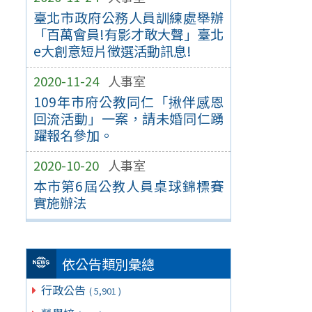
臺北市政府公務人員訓練處舉辦
「百萬會員!有影才敢大聲」臺北
e大創意短片徵選活動訊息!
2020-11-24
人事室
109年巿府公教同仁「揪伴感恩
回流活動」一案，請未婚同仁踴
躍報名參加。
2020-10-20
人事室
本市第6屆公教人員桌球錦標賽
實施辦法
依公告類別彙總
行政公告
( 5,901 )