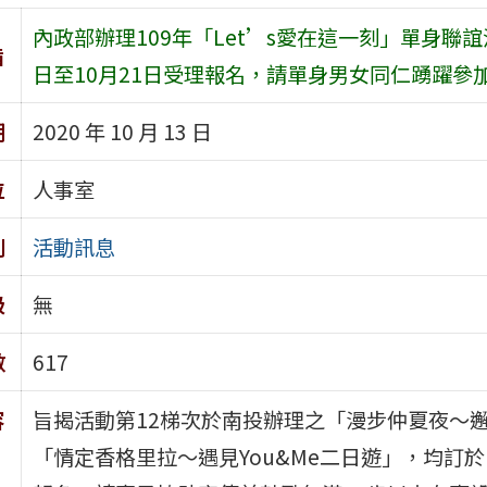
內政部辦理109年「Let’s愛在這一刻」單身聯誼活
旨
日至10月21日受理報名，請單身男女同仁踴躍參
期
2020 年 10 月 13 日
位
人事室
別
活動訊息
級
無
數
617
容
旨揭活動第12梯次於南投辦理之「漫步仲夏夜～
「情定香格里拉～遇見You&Me二日遊」，均訂於10