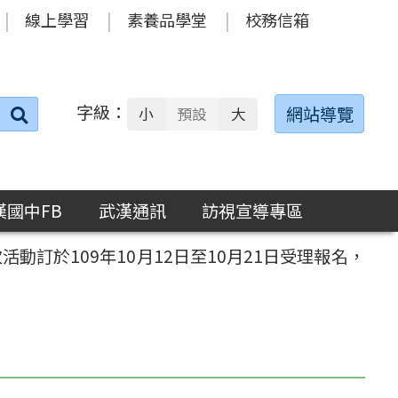
線上學習
素養品學堂
校務信箱
字級：
送出
網站導覽
小
預設
大
搜
尋：
漢國中FB
武漢通訊
訪視宣導專區
活動訂於109年10月12日至10月21日受理報名，