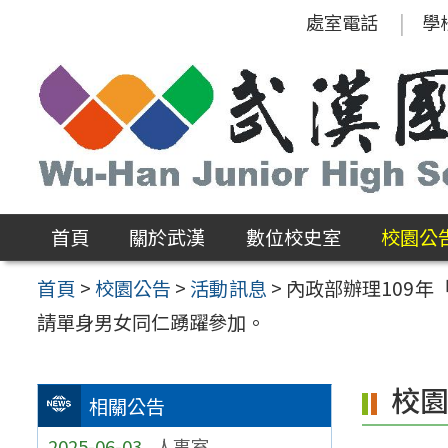
跳
處室電話
學
至
主
要
內
容
區
首頁
關於武漢
數位校史室
校園公
首頁
>
校園公告
>
活動訊息
>
內政部辦理109年
請單身男女同仁踴躍參加。
校
相關公告
2025-06-03
人事室