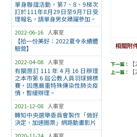
單身聯誼活動，第7、8、9梯次
訂於111年8月29日至9月7日受
理報名，請單身男女踴躍參加。
2022-06-16
人事室
【拾一份美好：2022夏令永續體
相關附
驗營】
2022-04-08
人事室
【2
有關原訂 111 年 4 月 16 日辦理
【2
之本市第 6 屆公教人員羽球錦標
賽，因應嚴重特殊傳染性肺炎疫
情，暫緩辦理。
2021-12-08
人事室
轉知中央選舉委員會製作「做好
決定，加速圈票」網路動畫影片
2020-11-24
人事室