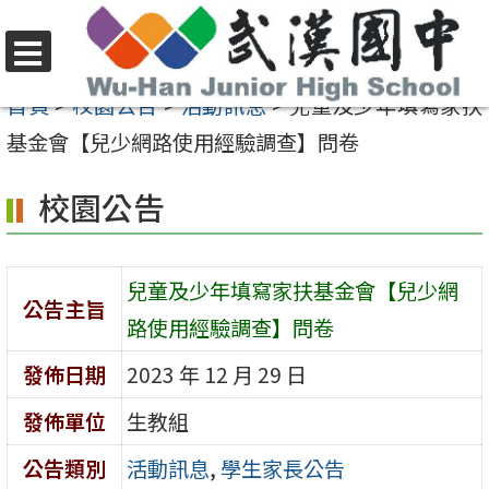
跳
至
選
主
首頁
>
校園公告
>
活動訊息
>
兒童及少年填寫家扶
單
要
基金會【兒少網路使用經驗調查】問卷
內
校園公告
容
區
兒童及少年填寫家扶基金會【兒少網
公告主旨
路使用經驗調查】問卷
發佈日期
2023 年 12 月 29 日
發佈單位
生教組
公告類別
活動訊息
,
學生家長公告