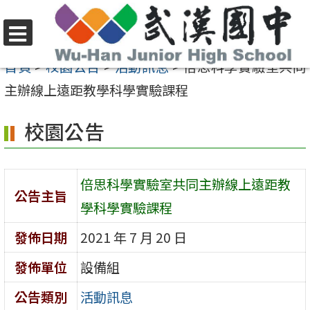
跳
至
選
主
首頁
>
校園公告
>
活動訊息
>
倍思科學實驗室共同
單
要
主辦線上遠距教學科學實驗課程
內
校園公告
容
區
倍思科學實驗室共同主辦線上遠距教
公告主旨
學科學實驗課程
發佈日期
2021 年 7 月 20 日
發佈單位
設備組
公告類別
活動訊息