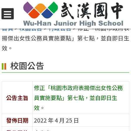
跳
至
選
主
首頁
>
校園公告
>
行政公告
>
修正「桃園市政府表
單
要
揚傑出女性公務員實施要點」第七點，並自即日生
內
效。
容
校園公告
區
修正「桃園市政府表揚傑出女性公務
公告主旨
員實施要點」第七點，並自即日生
效。
發佈日期
2022 年 4 月 25 日