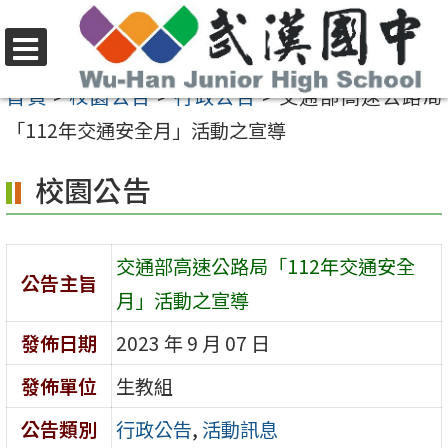
跳
至
選
主
首頁
>
校園公告
>
行政公告
>
交通部高速公路局
單
要
「112年交通安全月」活動之宣導
內
校園公告
容
區
交通部高速公路局「112年交通安全
公告主旨
月」活動之宣導
發佈日期
2023 年 9 月 07 日
發佈單位
生教組
公告類別
行政公告
,
活動訊息