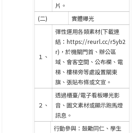
片。
(二)
實體曝光
彈性運用各類素材(下載連
結：https://reurl.cc/r5yb2
r)，於機關門首、辦公區
１、
域、會客空間、公布欄、電
梯、樓梯旁等處設置關東
旗、張貼布條或文宣。
透過櫃臺/電子看板曝光影
２、
音、圖文素材或顯示跑馬燈
訊息。
行動參與：鼓勵同仁、學生