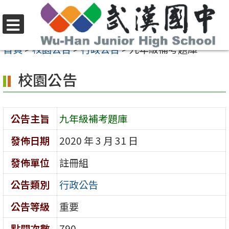
跳
至
選
主
首頁
>
校園公告
>
行政公告
>
九年級補考題庫
單
要
校園公告
內
容
區
公告主旨
九年級補考題庫
發佈日期
2020 年 3 月 31 日
發佈單位
註冊組
公告類別
行政公告
公告等級
重要
點閱次數
790