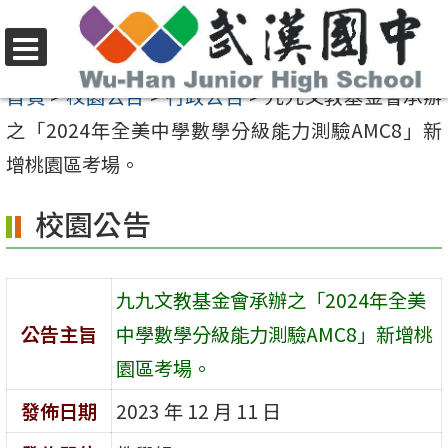
跳
至
選
主
首頁
>
校園公告
>
行政公告
>
九九文教基金會承辦
單
要
之「2024年全美中學數學分級能力測驗AMC8」新
內
增桃園區考場。
容
校園公告
區
九九文教基金會承辦之「2024年全美
公告主旨
中學數學分級能力測驗AMC8」新增桃
園區考場。
發佈日期
2023 年 12 月 11 日