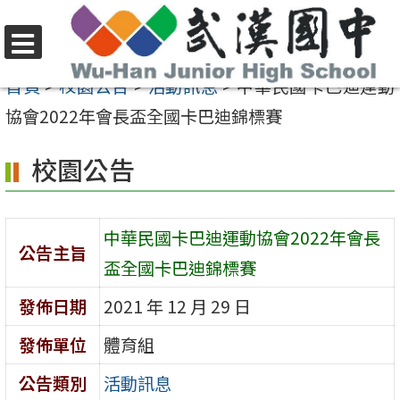
跳
至
選
主
首頁
>
校園公告
>
活動訊息
>
中華民國卡巴迪運動
單
要
協會2022年會長盃全國卡巴迪錦標賽
內
校園公告
容
區
中華民國卡巴迪運動協會2022年會長
公告主旨
盃全國卡巴迪錦標賽
發佈日期
2021 年 12 月 29 日
發佈單位
體育組
公告類別
活動訊息