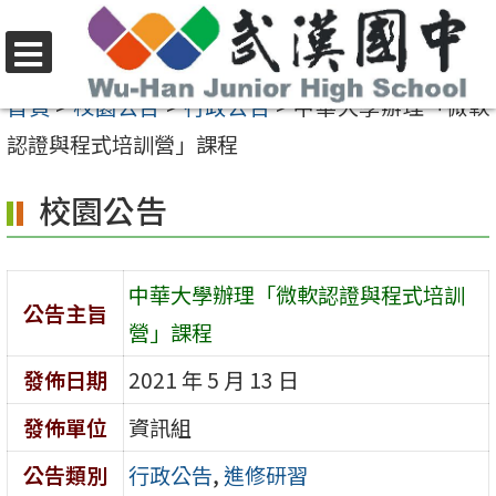
跳
至
選
主
首頁
>
校園公告
>
行政公告
>
中華大學辦理「微軟
單
要
認證與程式培訓營」課程
內
校園公告
容
區
中華大學辦理「微軟認證與程式培訓
公告主旨
營」課程
發佈日期
2021 年 5 月 13 日
發佈單位
資訊組
公告類別
行政公告
,
進修研習