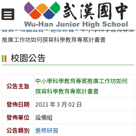
跳
至
選
主
首頁
>
校園公告
>
進修研習
>
中小學科學教育專案
單
要
推廣工作坊如何撰寫科學教育專案計畫書
內
校園公告
容
區
中小學科學教育專案推廣工作坊如何
公告主旨
撰寫科學教育專案計畫書
發佈日期
2021 年 3 月 02 日
發佈單位
設備組
公告類別
進修研習