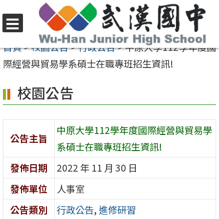
跳
至
選
主
首頁
>
校園公告
>
行政公告
>
中原大學112學年度國
單
要
際經營與貿易學系碩士在職專班招生資訊!
內
校園公告
容
區
中原大學112學年度國際經營與貿易學
公告主旨
系碩士在職專班招生資訊!
發佈日期
2022 年 11 月 30 日
發佈單位
人事室
公告類別
行政公告
,
進修研習