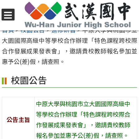
跳
至
選
主
首頁
>
校園公告
>
進修研習
>
中原大學與桃園市立
單
要
大園國際高級中等學校合作辦理「特色課程跨校際
內
合作發展成果發表會」，邀請貴校教師報名參加並
容
惠予公(差)假，請查照。
區
校園公告
中原大學與桃園市立大園國際高級中
等學校合作辦理「特色課程跨校際合
公告主旨
作發展成果發表會」，邀請貴校教師
報名參加並惠予公(差)假，請查照。