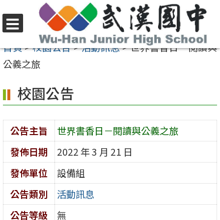
跳
至
選
主
首頁
>
校園公告
>
活動訊息
>
世界書香日－閱讀與
單
要
公義之旅
內
校園公告
容
區
公告主旨
世界書香日－閱讀與公義之旅
發佈日期
2022 年 3 月 21 日
發佈單位
設備組
公告類別
活動訊息
公告等級
無