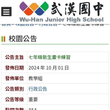
跳
至
選
主
首頁
>
校園公告
>
行政公告
>
七年級新生畫卡練習
單
要
校園公告
內
容
區
公告主旨
七年級新生畫卡練習
發佈日期
2024 年 10 月 01 日
發佈單位
教學組
公告類別
行政公告
公告等級
重要
點閱次數
354