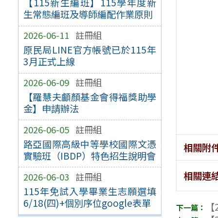
【115新生編班】115學年度新
生常態編班及導師編配作業原則
2026-06-11
註冊組
原民局LINE官方帳號已於115年
3月正式上線
2026-06-09
註冊組
【羅慧夫顱顏基金會得福獎助學
金】申請辦法
2026-06-05
註冊組
路亞國際高級中等學校國際文憑
相關附
實驗班（IBDP）特色招生說明會
相關連
2026-06-03
註冊組
115年免試入學畢業生志願選填
6/18(四)+個別序位google表單
【2