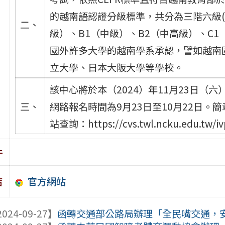
的越南語認證分級標準，共分為三階六級(3 c
二、
級）、B1（中級）、B2（中高級）、C
國外許多大學的越南學系承認，譬如越南
立大學、日本大阪大學等學校。
該中心將於本（2024）年11月23日（
三、
網路報名時間為9月23日至10月22日
站查詢：https://cvs.twl.ncku.edu.tw/i
件
官方網站
結
024-09-27】
函轉交通部公路局辦理「全民嘴交通，安全