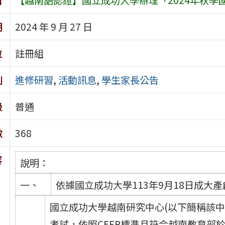
期
2024 年 9 月 27 日
位
註冊組
別
進修研習
,
活動訊息
,
學生家長公告
級
普通
數
368
容
說明：
一、
依據國立成功大學113年9月18日成大產創
國立成功大學越南研究中心(以下簡稱該中
考試，依照CEFR標準且符合越南教育部於2015年