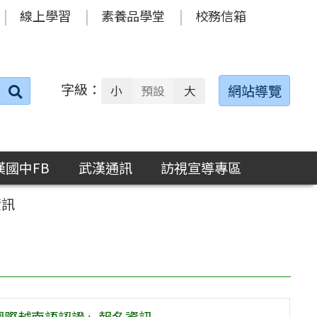
線上學習
素養品學堂
校務信箱
字級：
送出
網站導覽
小
預設
大
搜
尋：
漢國中FB
武漢通訊
訪視宣導專區
資訊
國際越南語認證」報名資訊