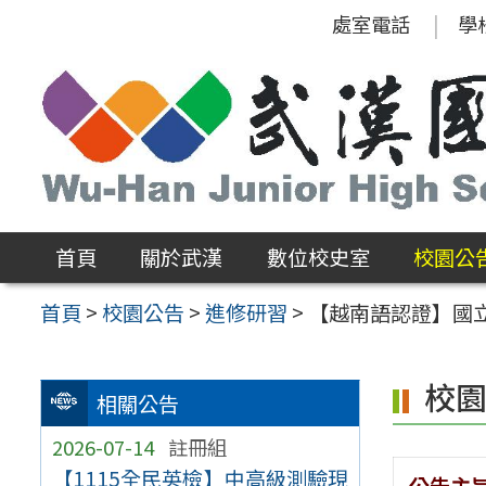
跳
處室電話
學
至
主
要
內
容
區
首頁
關於武漢
數位校史室
校園公
首頁
>
校園公告
>
進修研習
>
【越南語認證】國立
校
相關公告
2026-07-14
註冊組
【1115全民英檢】中高級測驗現
公告主