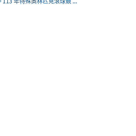
3 年特殊奧林匹克滾球競 ...