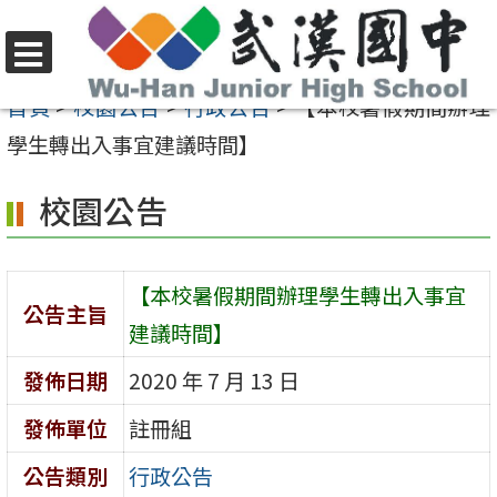
跳
至
選
主
首頁
>
校園公告
>
行政公告
>
【本校暑假期間辦理
單
要
學生轉出入事宜建議時間】
內
校園公告
容
區
【本校暑假期間辦理學生轉出入事宜
公告主旨
建議時間】
發佈日期
2020 年 7 月 13 日
發佈單位
註冊組
公告類別
行政公告