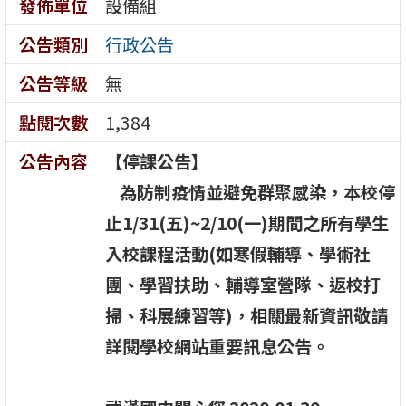
發佈單位
設備組
公告類別
行政公告
公告等級
無
點閱次數
1,384
公告內容
【停課公告】
為防制疫情並避免群聚感染，本校停
止
1/31(
五
)~2/10(
一
)
期間之所有學生
入校課程活動
(
如寒假輔導、學術社
團、學習扶助、輔導室營隊、返校打
掃、科展練習等
)
，相關最新資訊敬請
詳閱學校網站重要訊息公告。