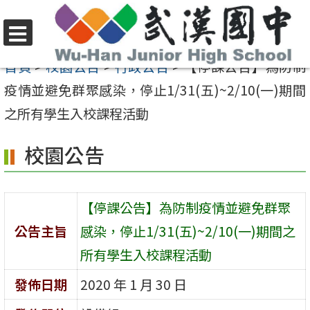
跳
至
選
主
首頁
>
校園公告
>
行政公告
>
【停課公告】為防制
單
要
疫情並避免群聚感染，停止1/31(五)~2/10(一)期間
內
之所有學生入校課程活動
容
校園公告
區
【停課公告】為防制疫情並避免群聚
公告主旨
感染，停止1/31(五)~2/10(一)期間之
所有學生入校課程活動
發佈日期
2020 年 1 月 30 日