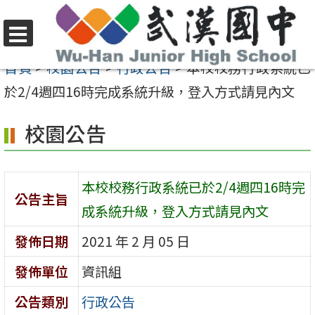
跳
至
選
主
首頁
>
校園公告
>
行政公告
>
本校校務行政系統已
單
要
於2/4週四16時完成系統升級，登入方式請見內文
內
校園公告
容
區
本校校務行政系統已於2/4週四16時完
公告主旨
成系統升級，登入方式請見內文
發佈日期
2021 年 2 月 05 日
發佈單位
資訊組
公告類別
行政公告