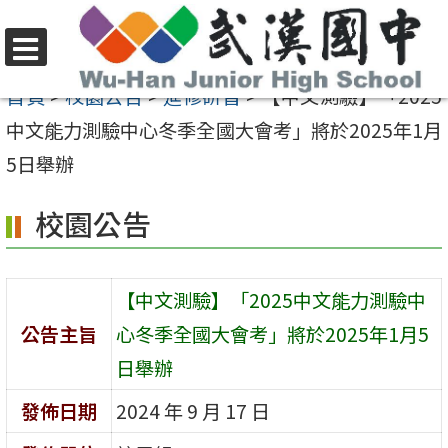
跳
至
選
主
首頁
>
校園公告
>
進修研習
>
【中文測驗】「2025
單
要
中文能力測驗中心冬季全國大會考」將於2025年1月
內
5日舉辦
容
校園公告
區
【中文測驗】「2025中文能力測驗中
公告主旨
心冬季全國大會考」將於2025年1月5
日舉辦
發佈日期
2024 年 9 月 17 日