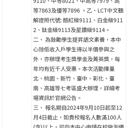
9110、中等8021、中高等7979、高
等7863及優等7896 。乙、LCT中文聽
解證照代號: 酷紅級9111、白金級911
2、鈦金級9113及星鑽級9114。
二、 為鼓勵學生提昇語文素養，本中
心除低收入戶學生得以半價參與之
外，亦辦理考生獎學金及菁英獎，每
年均有近千人受惠。本次活動擇臺
北、桃園、新竹、臺中、彰化、臺
南、高雄等七考區盛大辦理，詳細考
場資訊於官網公告。
三、 報名期自2024年9月10日起至12
月4日截止，如貴校報名人數滿100人
(含)以上，可向本中心申請在校施測優