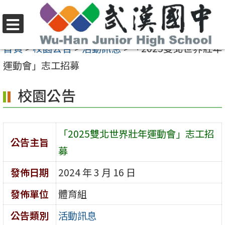
跳
至
選
主
首頁
>
校園公告
>
活動訊息
>
「2025雙北世界壯年
單
要
運動會」志工招募
內
校園公告
容
區
「2025雙北世界壯年運動會」志工招
公告主旨
募
發佈日期
2024 年 3 月 16 日
發佈單位
體育組
公告類別
活動訊息