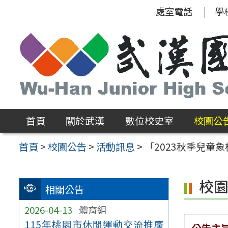
跳
處室電話
學
至
主
要
內
容
區
首頁
關於武漢
數位校史室
校園公
首頁
>
校園公告
>
活動訊息
>
「2023秋季兒童
校
相關公告
2026-04-13
體育組
115年桃園市休閒運動交流推廣
公告主