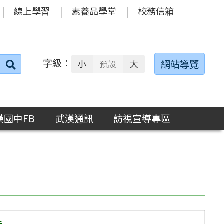
線上學習
素養品學堂
校務信箱
字級：
送出
網站導覽
小
預設
大
搜
尋：
漢國中FB
武漢通訊
訪視宣導專區
告