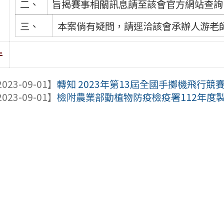
二、
旨揭賽事相關訊息請至該會官方網站查詢，網址：ht
三、
本案倘有疑問，請逕洽該會承辦人游老師，電
件
023-09-01】
轉知 2023年第13屆全國手擲機飛行競
023-09-01】
檢附農業部動植物防疫檢疫署112年度製