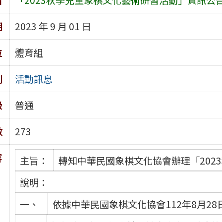
期
2023 年 9 月 01 日
位
體育組
別
活動訊息
級
普通
數
273
容
主旨：
轉知中華民國象棋文化協會辦理「202
說明：
一、
依據中華民國象棋文化協會112年8月28日