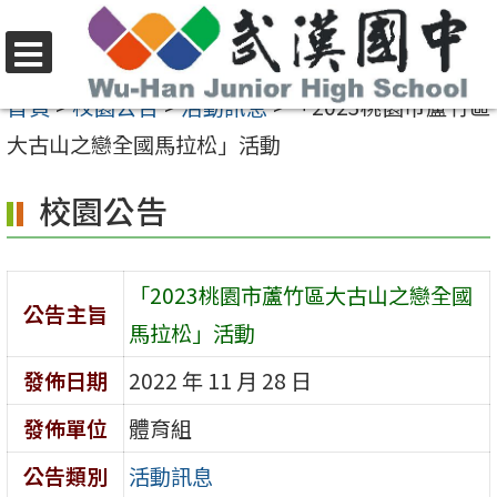
跳
至
選
主
首頁
>
校園公告
>
活動訊息
>
「2023桃園市蘆竹區
單
要
大古山之戀全國馬拉松」活動
內
校園公告
容
區
「2023桃園市蘆竹區大古山之戀全國
公告主旨
馬拉松」活動
發佈日期
2022 年 11 月 28 日
發佈單位
體育組
公告類別
活動訊息