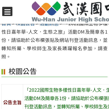
跳
至
選
主
首頁
>
校園公告
>
活動訊息
>
「2022國際生物多樣
單
要
性日嘉年華-人文．生態之旅」活動DM及簡章各1
內
份，請協助於公布欄張貼及網站刊登活動訊息，並
容
轉知所屬、學校師生及家長踴躍報名參加，請查
區
照。
校園公告
「2022國際生物多樣性日嘉年華-人文．
活動DM及簡章各1份，請協助於公布欄張
公告主旨
刊登活動訊息，並轉知所屬、學校師生及