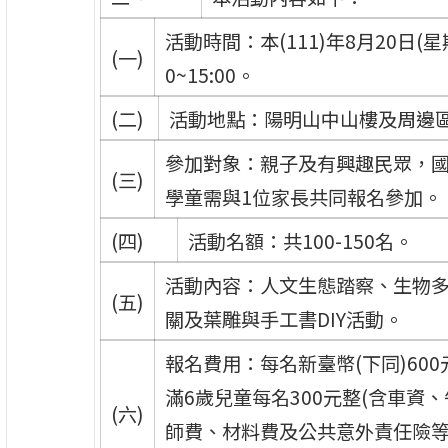
活動時間：本(111)年8月20日(星期
(一)
0~15:00。
(二)
活動地點：陽明山中山樓及周邊
參加對象：親子及有興趣民眾，
(三)
學童需與1位家長共同報名參加。
(四)
活動名額：共100-150名。
活動內容：人文生態踏察、生物
(五)
關及葉雕與手工書DIY活動。
報名費用：每名新臺幣(下同)60
滿6歲兒童每名300元整(含車資
(六)
師費、材料費及公共意外責任險