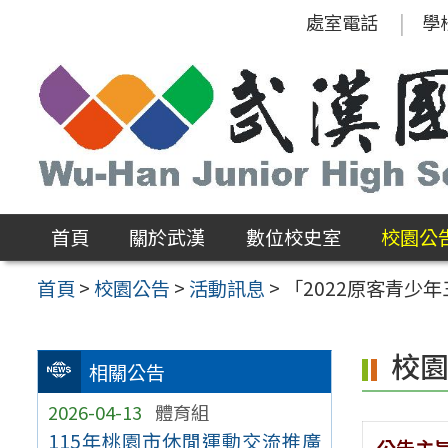
跳
處室電話
學
至
主
要
內
容
區
首頁
關於武漢
數位校史室
校園公
首頁
>
校園公告
>
活動訊息
>
「2022原客青少
校
相關公告
2026-04-13
體育組
115年桃園市休閒運動交流推廣
公告主