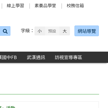
線上學習
素養品學堂
校務信箱
字級：
送出
網站導覽
小
預設
大
搜
尋：
漢國中FB
武漢通訊
訪視宣導專區
賽」活動