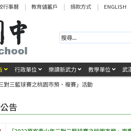
校行事曆
教育儲蓄戶
捐款方式
ENGLISH
告
行政單位
樂讀新武力
教學單位
武
年三對三籃球賽之桃園市預、複賽」活動
園公告
旨
「2022原客青少年三對三籃球賽之桃園市預、複