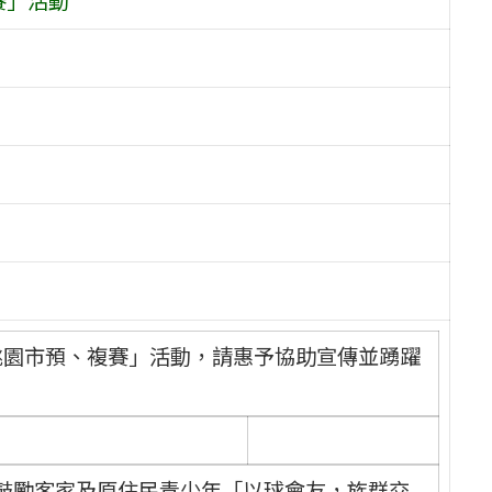
之桃園市預、複賽」活動，請惠予協助宣傳並踴躍
鼓勵客家及原住民青少年「以球會友，族群交