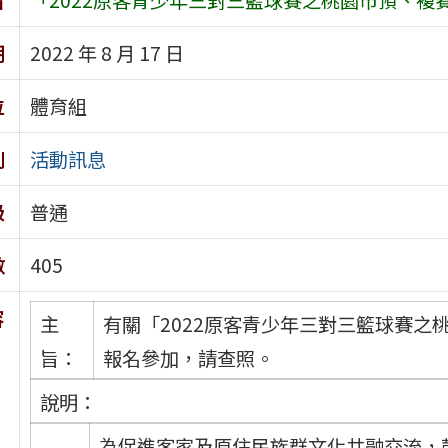
期
2022 年 8 月 17 日
位
體育組
別
活動訊息
級
普通
數
405
容
主
有關「2022原客青少年三對三籃球賽
旨：
報名參加，請查照。
說明：
為促進客家及原住民族群文化共融交流，