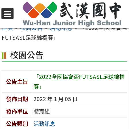
跳
至
選
主
首頁
>
校園公告
>
活動訊息
>
「2022全國協會盃
單
要
FUTSASL足球錦標賽」
內
校園公告
容
區
「2022全國協會盃FUTSASL足球錦標
公告主旨
賽」
發佈日期
2022 年 1 月 05 日
發佈單位
體育組
公告類別
活動訊息