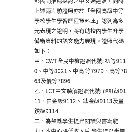
部民間推薦採認之中文類證照，同時
上述兩測驗證照亦於「全國高級中等
學校學生學習歷程資料庫」認列為多
元表現之證明，將有助校內學生升學
備審資料的語文能力展現。證照代碼
如下：
甲、CWT全民中檢證照代號: 初等911
0、中等8021、中高 等7979、高等78
63及優等7896
乙、LCT中文聽解證照代號: 酷紅級91
11、白金級9112、 鈦金級9113及星
鑽級9114
二、為鼓勵學生提昇閱讀與書寫能
力，本中心除低收入戶 學生得以半價