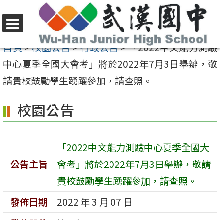
跳
至
選
主
首頁
>
校園公告
>
行政公告
>
「2022中文能力測驗
單
要
中心夏季全國大會考」將於2022年7月3日舉辦，敬
內
請貴校鼓勵學生踴躍參加，請查照。
容
校園公告
區
「2022中文能力測驗中心夏季全國大
公告主旨
會考」將於2022年7月3日舉辦，敬請
貴校鼓勵學生踴躍參加，請查照。
發佈日期
2022 年 3 月 07 日