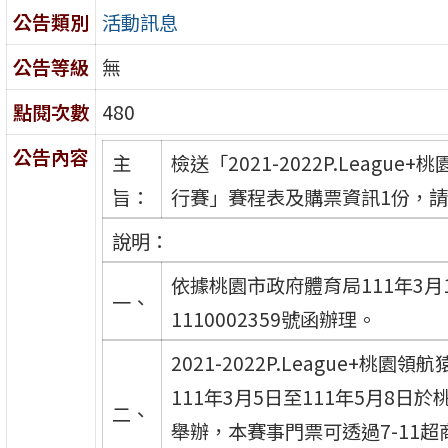
公告類別
活動訊息
公告等級
無
點閱次數
480
公告內容
主
檢送「2021-2022P.League
旨：
行賽」賽程表及購票資訊1份，
說明：
依據桃園市政府體育局111年3月
一、
1110002359號函辦理。
2021-2022P.League+桃園
111年3月5日至111年5月8日
二、
舉辦，本賽事門票可透過7-11超商