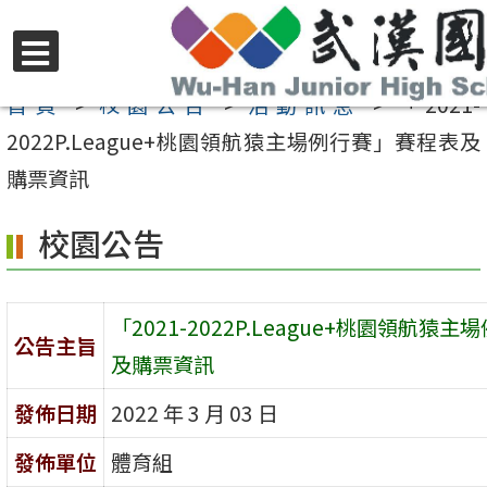
跳
至
選
主
首頁
>
校園公告
>
活動訊息
>
「2021-
單
要
2022P.League+桃園領航猿主場例行賽」賽程表及
內
購票資訊
容
校園公告
區
「2021-2022P.League+桃園領航猿
公告主旨
及購票資訊
發佈日期
2022 年 3 月 03 日
發佈單位
體育組